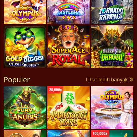
Populer
Lihat lebih banyak