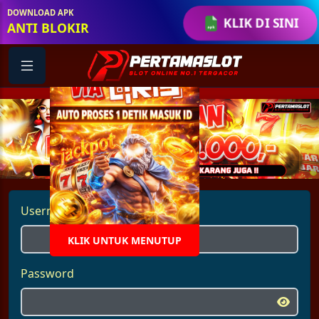
DOWNLOAD APK
KLIK DI SINI
ANTI BLOKIR
Username
KLIK UNTUK MENUTUP
Password