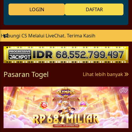
LOGIN
DAFTAR
 Melalui LiveChat. Terima Kasih
Pasaran Togel
Lihat lebih banyak