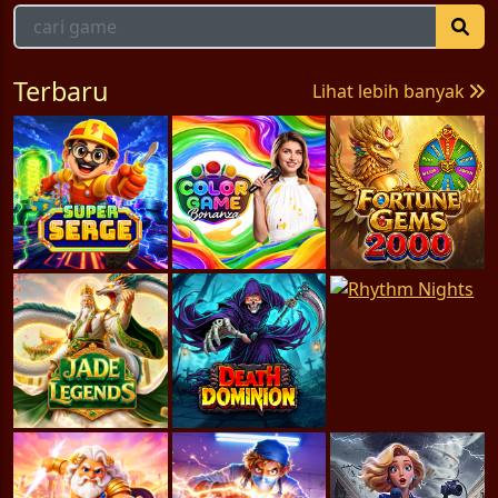
Terbaru
Lihat lebih banyak