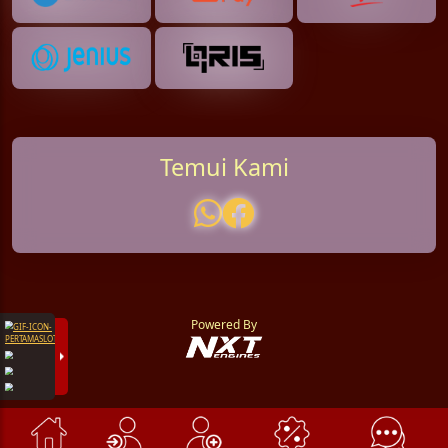
Temui Kami
Powered By