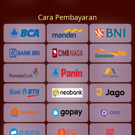
Cara Pembayaran